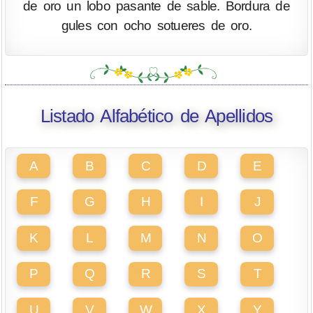
de oro un lobo pasante de sable. Bordura de
gules con ocho sotueres de oro.
Listado Alfabético de Apellidos
A
B
C
D
E
F
G
H
I
J
K
L
M
N
O
P
Q
R
S
T
U
V
W
X
Y