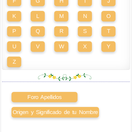
F
G
H
I
J
K
L
M
N
O
P
Q
R
S
T
U
V
W
X
Y
Z
Foro Apellidos
Origen y Significado de tu Nombre