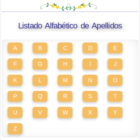
Listado Alfabético de Apellidos
A
B
C
D
E
F
G
H
I
J
K
L
M
N
O
P
Q
R
S
T
U
V
W
X
Y
Z