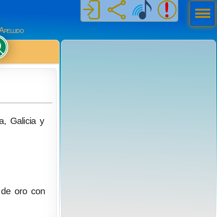
Men
ú
Apellido
a, Galicia y
º de oro con