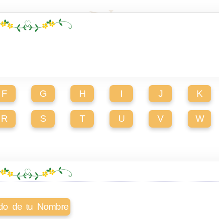
F
G
H
I
J
K
R
S
T
U
V
W
cado de tu Nombre