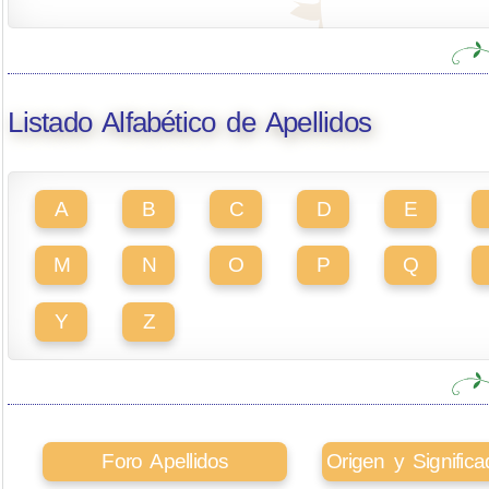
Listado Alfabético de Apellidos
A
B
C
D
E
M
N
O
P
Q
Y
Z
Foro Apellidos
Origen y Signifi