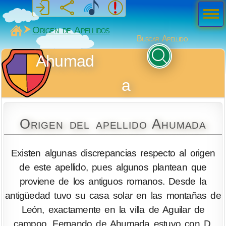
Men
ú
MiSabueso
Origen de Apellidos
Buscar Apellido
Ahumad
a
Origen del apellido Ahumada
Existen algunas discrepancias respecto al origen
de este apellido, pues algunos plantean que
proviene de los antiguos romanos. Desde la
antigüedad tuvo su casa solar en las montañas de
León, exactamente en la villa de Aguilar de
campoo. Fernando de Ahumada estuvo con D.