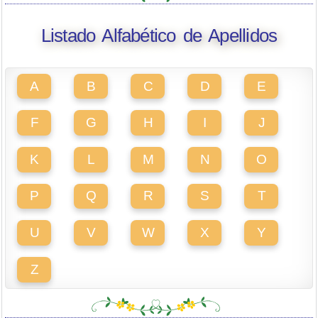
Listado Alfabético de Apellidos
A
B
C
D
E
F
G
H
I
J
K
L
M
N
O
P
Q
R
S
T
U
V
W
X
Y
Z