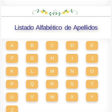
Listado Alfabético de Apellidos
A
B
C
D
E
F
G
H
I
J
K
L
M
N
O
P
Q
R
S
T
U
V
W
X
Y
Z