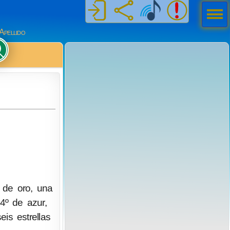
Men
ú
Apellido
º de oro, una
4º de azur,
is estrellas