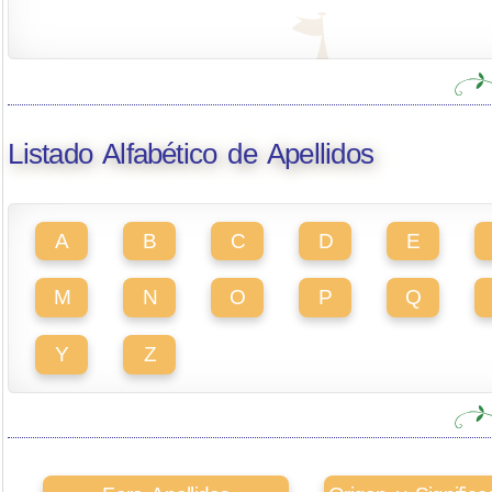
Listado Alfabético de Apellidos
A
B
C
D
E
M
N
O
P
Q
Y
Z