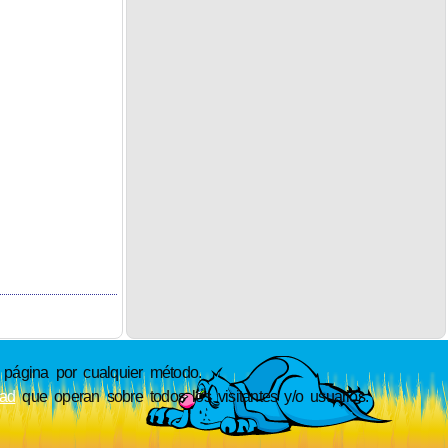
ágina por cualquier método.
dad
que operan sobre todos los visitantes y/o usuarios.