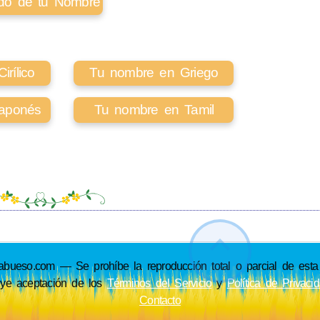
cado de tu Nombre
rílico
Tu nombre en Griego
aponés
Tu nombre en Tamil
so.com — Se prohíbe la reproducción total o parcial de esta p
uye aceptación de los
Términos del Servicio
y
Política de Privaci
Contacto