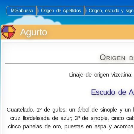
MiSabueso
Origen de Apellidos
Origen, escudo y signi
Agurto
Origen d
Linaje de origen vizcaína,
Escudo de Ar
Cuartelado, 1º de gules, un árbol de sinople y un 
cruz flordelisada de azur; 3º de sinople, cinco 
cinco panelas de oro, puestas en aspa y acompañ