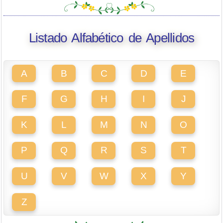
Listado Alfabético de Apellidos
A
B
C
D
E
F
G
H
I
J
K
L
M
N
O
P
Q
R
S
T
U
V
W
X
Y
Z