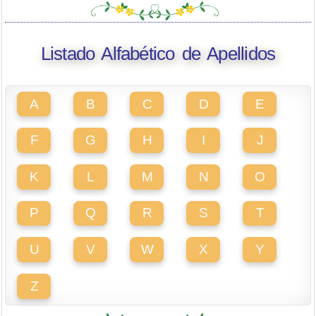
Listado Alfabético de Apellidos
A
B
C
D
E
F
G
H
I
J
K
L
M
N
O
P
Q
R
S
T
U
V
W
X
Y
Z