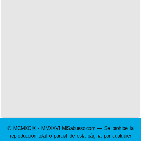
© MCMXCIX - MMXXVI MiSabueso.com — Se prohíbe la
reproducción total o parcial de esta página por cualquier