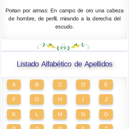
Portan por armas: En campo de oro una cabeza
de hombre, de perfil, mirando a la derecha del
escudo.
Listado Alfabético de Apellidos
A
B
C
D
E
F
G
H
I
J
K
L
M
N
O
P
Q
R
S
T