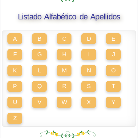
Listado Alfabético de Apellidos
A
B
C
D
E
F
G
H
I
J
K
L
M
N
O
P
Q
R
S
T
U
V
W
X
Y
Z