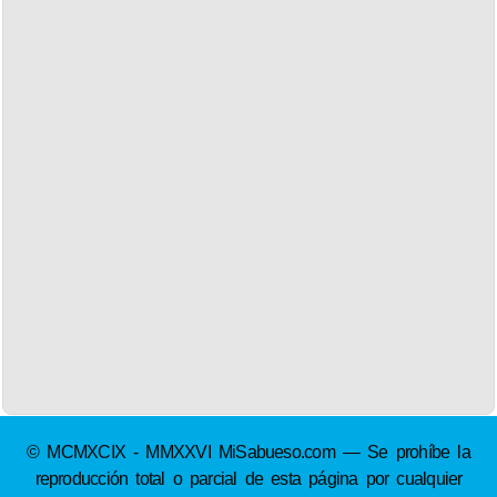
© MCMXCIX - MMXXVI MiSabueso.com — Se prohíbe la
reproducción total o parcial de esta página por cualquier