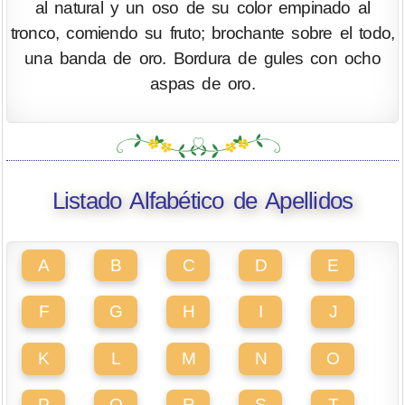
al natural y un oso de su color empinado al
tronco, comiendo su fruto; brochante sobre el todo,
una banda de oro. Bordura de gules con ocho
aspas de oro.
Listado Alfabético de Apellidos
A
B
C
D
E
F
G
H
I
J
K
L
M
N
O
P
Q
R
S
T