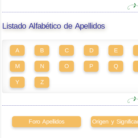
Listado Alfabético de Apellidos
A
B
C
D
E
M
N
O
P
Q
Y
Z
Foro Apellidos
Origen y Signifi