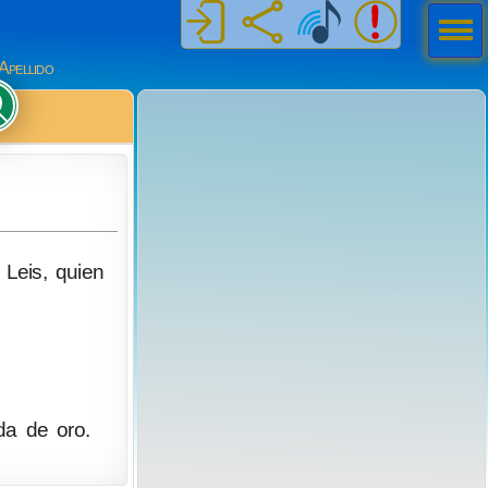
Men
ú
Apellido
 Leis, quien
da de oro.