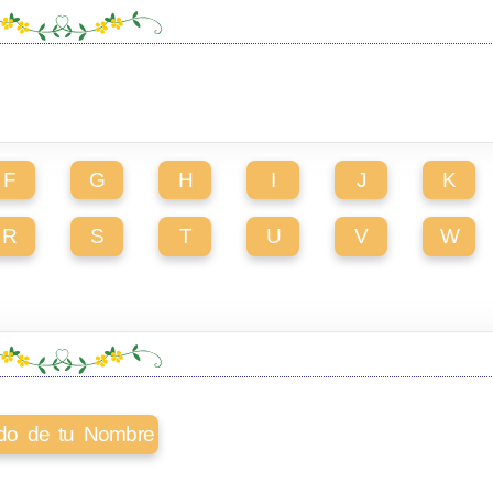
F
G
H
I
J
K
R
S
T
U
V
W
cado de tu Nombre