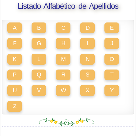
Listado Alfabético de Apellidos
A
B
C
D
E
F
G
H
I
J
K
L
M
N
O
P
Q
R
S
T
U
V
W
X
Y
Z