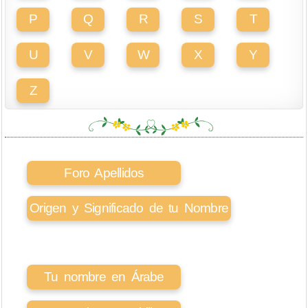
P
Q
R
S
T
U
V
W
X
Y
Z
Foro Apellidos
Origen y Significado de tu Nombre
Tu nombre en Árabe