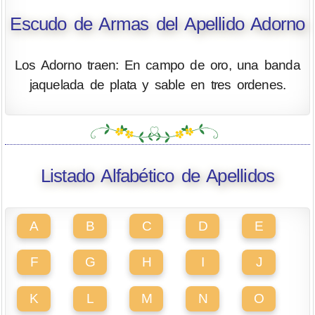
Escudo de Armas del Apellido Adorno
Los Adorno traen: En campo de oro, una banda
jaquelada de plata y sable en tres ordenes.
Listado Alfabético de Apellidos
A
B
C
D
E
F
G
H
I
J
K
L
M
N
O