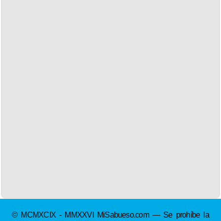
© MCMXCIX - MMXXVI MiSabueso.com — Se prohíbe la