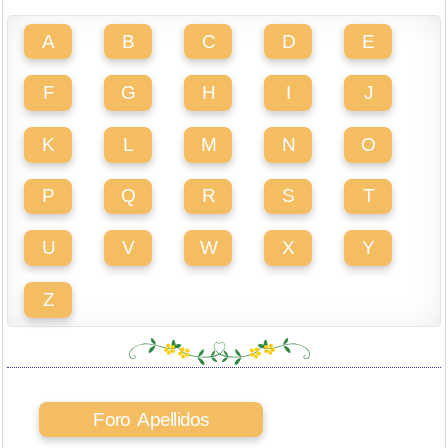
A
B
C
D
E
F
G
H
I
J
K
L
M
N
O
P
Q
R
S
T
U
V
W
X
Y
Z
Foro Apellidos