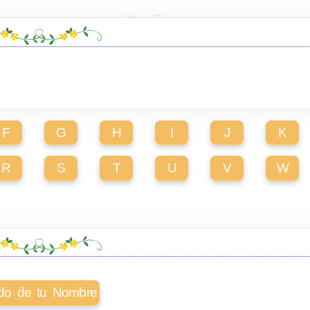
F
G
H
I
J
K
R
S
T
U
V
W
cado de tu Nombre