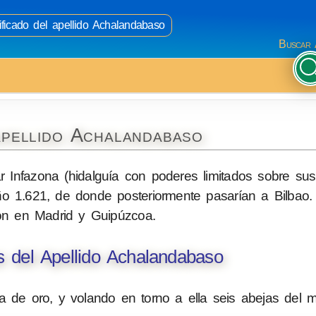
ificado del apellido Achalandabaso
Buscar 
apellido Achalandabaso
r Infazona (hidalguía con poderes limitados sobre sus
año 1.621, de donde posteriormente pasarían a Bilbao
on en Madrid y Guipúzcoa.
 del Apellido Achalandabaso
 de oro, y volando en torno a ella seis abejas del m