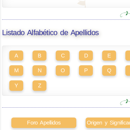
Listado Alfabético de Apellidos
A
B
C
D
E
M
N
O
P
Q
Y
Z
Foro Apellidos
Origen y Signifi