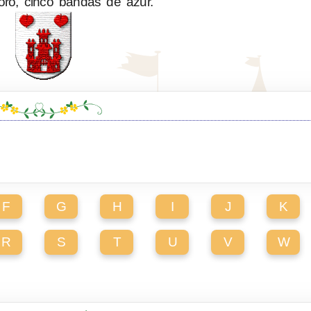
ro, cinco bandas de azur.
F
G
H
I
J
K
R
S
T
U
V
W