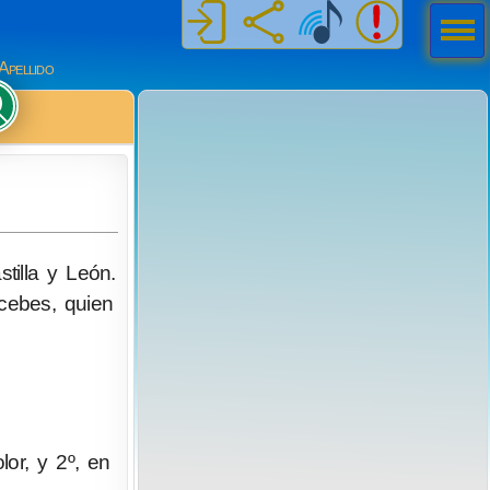
Men
ú
Apellido
tilla y León.
cebes, quien
lor, y 2º, en