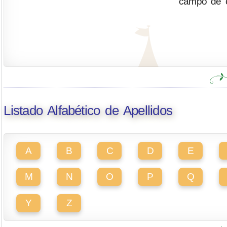
campo de o
Listado Alfabético de Apellidos
A
B
C
D
E
M
N
O
P
Q
Y
Z