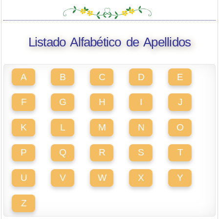
Listado Alfabético de Apellidos
A
B
C
D
E
F
G
H
I
J
K
L
M
N
O
P
Q
R
S
T
U
V
W
X
Y
Z