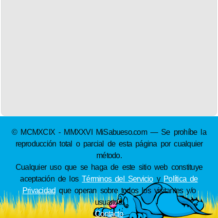
© MCMXCIX - MMXXVI MiSabueso.com — Se prohíbe la
reproducción total o parcial de esta página por cualquier
método.
Cualquier uso que se haga de este sitio web constituye
aceptación de los
Términos del Servicio
y
Política de
Privacidad
que operan sobre todos los visitantes y/o
usuarios.
Contacto