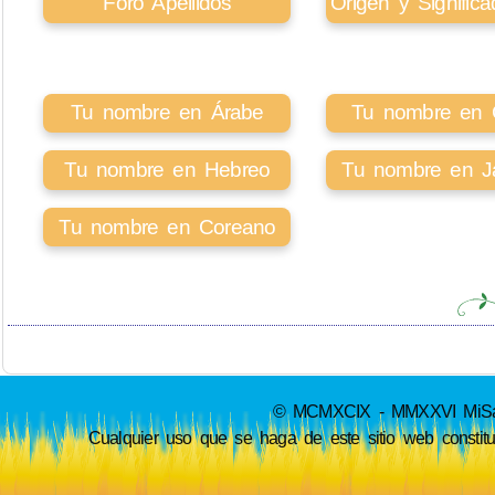
Foro Apellidos
Origen y Signifi
Tu nombre en Árabe
Tu nombre en Ci
Tu nombre en Hebreo
Tu nombre en J
Tu nombre en Coreano
© MCMXCIX - MMXXVI MiSabue
Cualquier uso que se haga de este sitio web constit