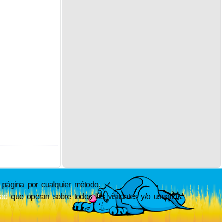
ágina por cualquier método.
dad
que operan sobre todos los visitantes y/o usuarios.