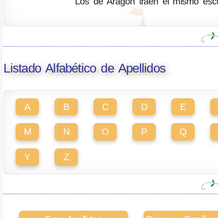
Los de Aragón traen el mismo escu
Listado Alfabético de Apellidos
A
B
C
D
E
M
N
O
P
Q
Y
Z