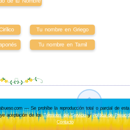
cado de tu Nombre
rílico
Tu nombre en Griego
aponés
Tu nombre en Tamil
so.com — Se prohíbe la reproducción total o parcial de esta p
uye aceptación de los
Términos del Servicio
y
Política de Privaci
Contacto