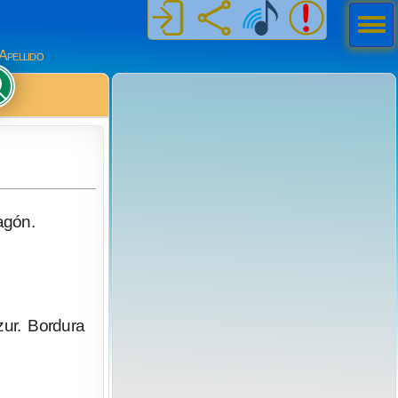
Men
ú
Apellido
agón.
ur. Bordura