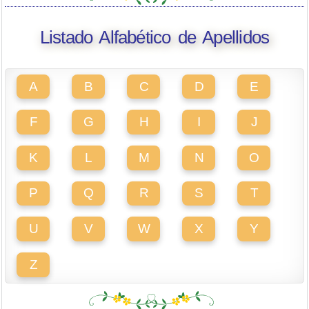
Listado Alfabético de Apellidos
A
B
C
D
E
F
G
H
I
J
K
L
M
N
O
P
Q
R
S
T
U
V
W
X
Y
Z