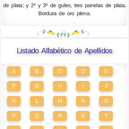
de plata; y 2º y 3º de gules, tres panelas de plata.
Bordura de oro plena.
Listado Alfabético de Apellidos
A
B
C
D
E
F
G
H
I
J
K
L
M
N
O
P
Q
R
S
T