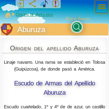
Men
ú
MiSabueso
Origen de Apellidos
Buscar Apellido
Aburuza
Origen del apellido Aburuza
Linaje navarro. Una rama se estableció en Tolosa
(Guipúzcoa), de donde pasó a América.
Escudo de Armas del Apellido
Aburuza
Escudo cuartelado, 1º y 4º de de azur, un castillo