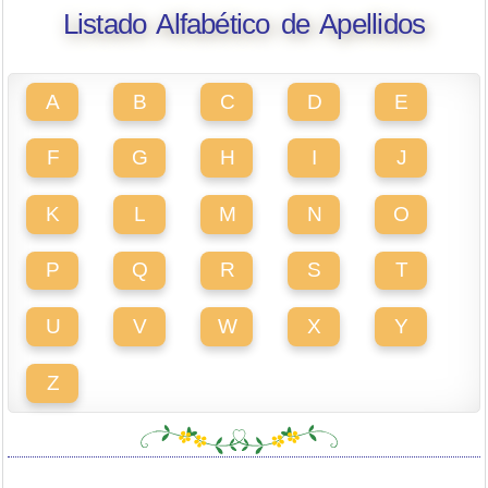
Listado Alfabético de Apellidos
A
B
C
D
E
F
G
H
I
J
K
L
M
N
O
P
Q
R
S
T
U
V
W
X
Y
Z