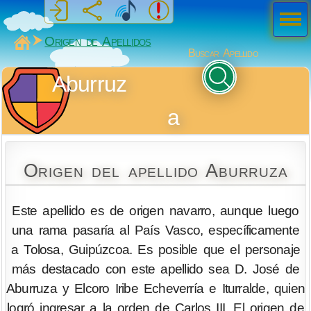
Men
ú
MiSabueso
Origen de Apellidos
Buscar Apellido
Aburruz
a
Origen del apellido Aburruza
Este apellido es de origen navarro, aunque luego
una rama pasaría al País Vasco, específicamente
a Tolosa, Guipúzcoa. Es posible que el personaje
más destacado con este apellido sea D. José de
Aburruza y Elcoro Iribe Echeverría e Iturralde, quien
logró ingresar a la orden de Carlos III. El origen de