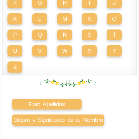
F
G
H
I
J
K
L
M
N
O
P
Q
R
S
T
U
V
W
X
Y
Z
Foro Apellidos
Origen y Significado de tu Nombre