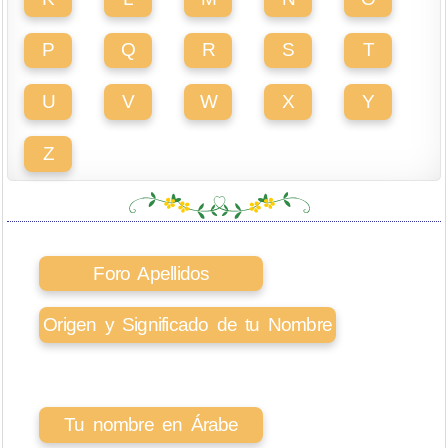
P
Q
R
S
T
U
V
W
X
Y
Z
Foro Apellidos
Origen y Significado de tu Nombre
Tu nombre en Árabe