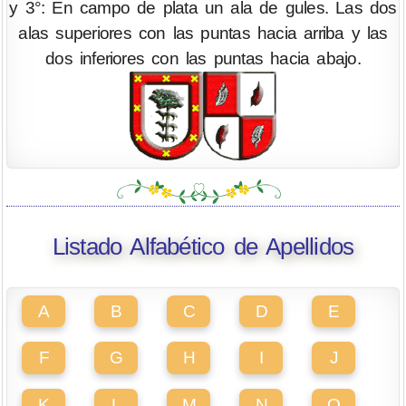
y 3°: En campo de plata un ala de gules. Las dos
alas superiores con las puntas hacia arriba y las
dos inferiores con las puntas hacia abajo.
Listado Alfabético de Apellidos
A
B
C
D
E
F
G
H
I
J
K
L
M
N
O