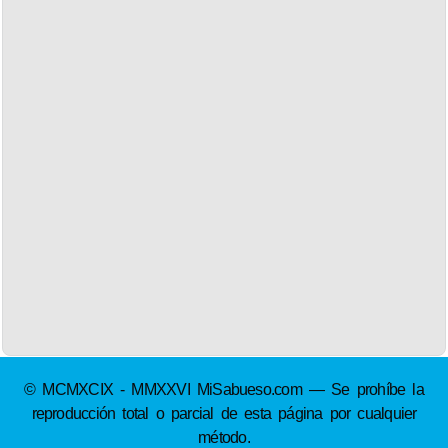
© MCMXCIX - MMXXVI MiSabueso.com — Se prohíbe la
reproducción total o parcial de esta página por cualquier
método.