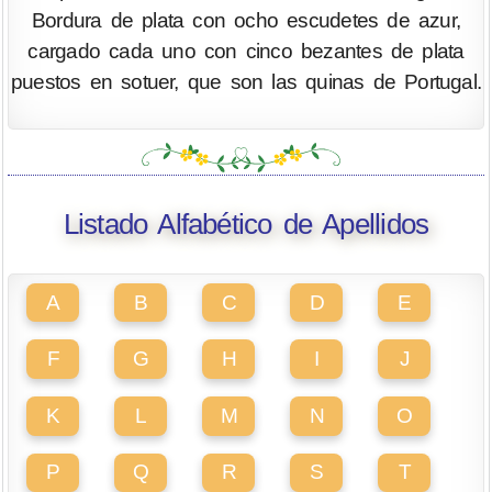
Bordura de plata con ocho escudetes de azur,
cargado cada uno con cinco bezantes de plata
puestos en sotuer, que son las quinas de Portugal.
Listado Alfabético de Apellidos
A
B
C
D
E
F
G
H
I
J
K
L
M
N
O
P
Q
R
S
T