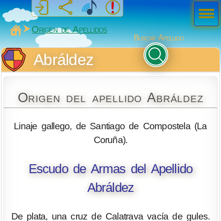
Men
ú
MiSabueso
Origen de Apellidos
Buscar Apellido
Abráldez
Origen del apellido Abráldez
Linaje gallego, de Santiago de Compostela (La
Coruña).
Escudo de Armas del Apellido
Abráldez
De plata, una cruz de Calatrava vacía de gules.