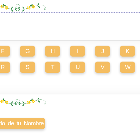
F
G
H
I
J
K
R
S
T
U
V
W
cado de tu Nombre