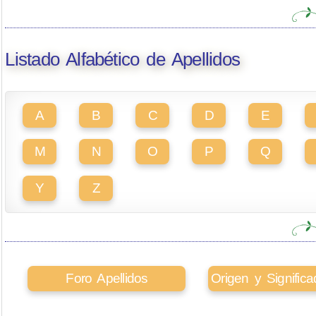
Listado Alfabético de Apellidos
A
B
C
D
E
M
N
O
P
Q
Y
Z
Foro Apellidos
Origen y Signifi