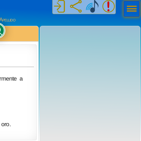
Men
ú
Apellido
ormente a
oro.