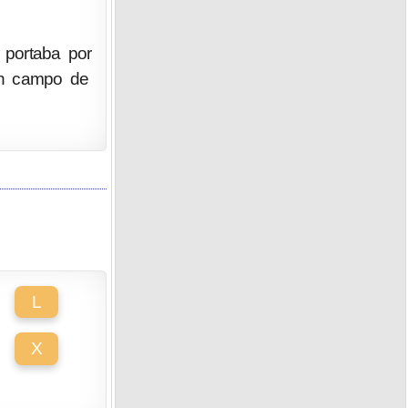
 portaba por
en campo de
L
X