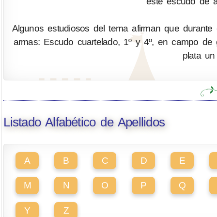
este escudo de a
Algunos estudiosos del tema afirman que durante el
armas: Escudo cuartelado, 1º y 4º, en campo de 
plata un
Listado Alfabético de Apellidos
A
B
C
D
E
M
N
O
P
Q
Y
Z