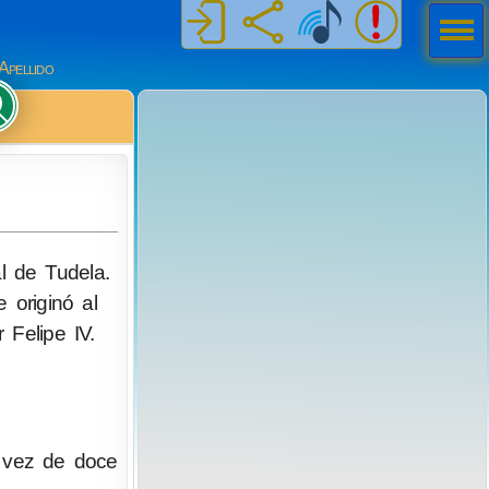
Men
ú
Apellido
al de Tudela.
 originó al
Felipe IV.
n vez de doce