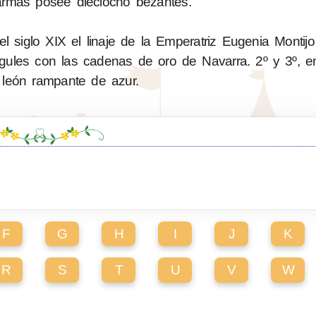
rmas posee dieciocho bezantes.
 siglo XIX el linaje de la Emperatriz Eugenia Montijo
gules con las cadenas de oro de Navarra. 2º y 3º, 
 león rampante de azur.
F
G
H
I
J
K
R
S
T
U
V
W