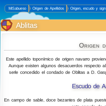
MiSabueso
Origen de Apellidos
Origen, escudo y signi
Ablitas
Origen d
Este apellido toponímico de origen navarro provien
Aunque existen algunos desacuerdos respecto al or
serle concedido el condado de Oblitas a D. Gasp
Escudo de Ar
En campo de sable, doce bezantes de plata puesto