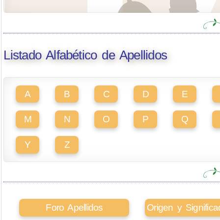
Listado Alfabético de Apellidos
A
B
C
D
E
M
N
O
P
Q
Y
Z
Foro Apellidos
Origen y Signifi