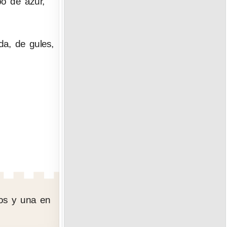
po de azur,
a, de gules,
cos y una en