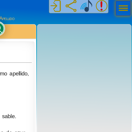
Men
ú
Apellido
mo apellido,
 sable.