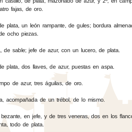
n castillo, de plata, mazonado de azur, y 2º, en cam
atro fajas, de oro.
plata, un león rampante, de gules; bordura almenad
de ocho piezas.
 de sable; jefe de azur, con un lucero, de plata.
 plata, dos llaves, de azur, puestas en aspa.
mpo de azur, tres águilas, de oro.
ta, acompañada de un trébol, de lo mismo.
bezante, en jefe, y de tres veneras, dos en los flan
nta, todo de plata.