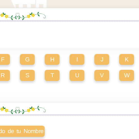
F
G
H
I
J
K
R
S
T
U
V
W
cado de tu Nombre