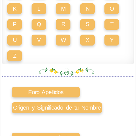
K
L
M
N
O
P
Q
R
S
T
U
V
W
X
Y
Z
Foro Apellidos
Origen y Significado de tu Nombre