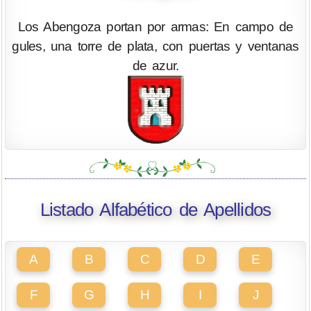
Los Abengoza portan por armas: En campo de
gules, una torre de plata, con puertas y ventanas
de azur.
Listado Alfabético de Apellidos
A
B
C
D
E
F
G
H
I
J