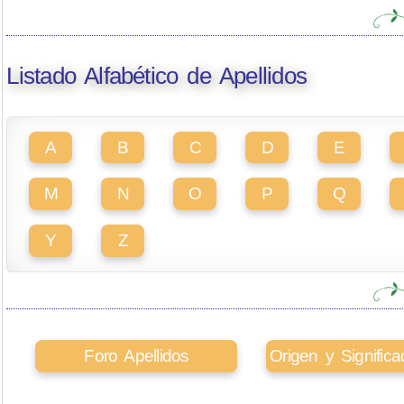
Listado Alfabético de Apellidos
A
B
C
D
E
M
N
O
P
Q
Y
Z
Foro Apellidos
Origen y Signifi