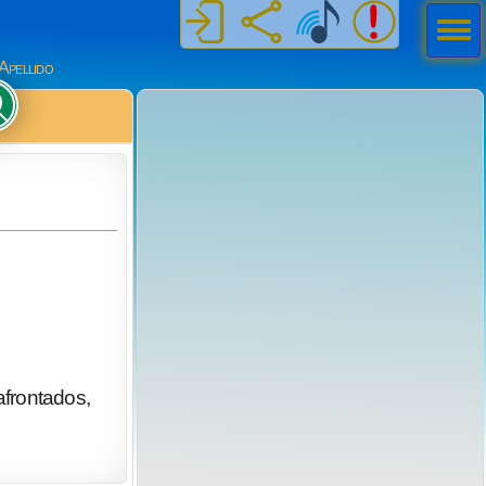
Men
ú
Apellido
frontados,