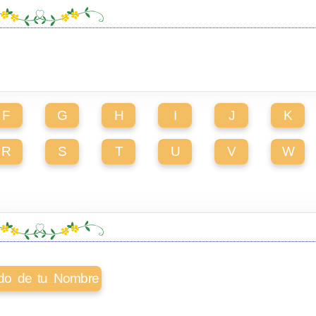
F
G
H
I
J
K
R
S
T
U
V
W
cado de tu Nombre