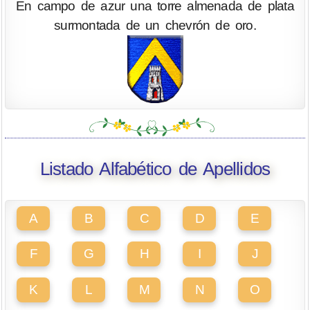
En campo de azur una torre almenada de plata
surmontada de un chevrón de oro.
Listado Alfabético de Apellidos
A
B
C
D
E
F
G
H
I
J
K
L
M
N
O