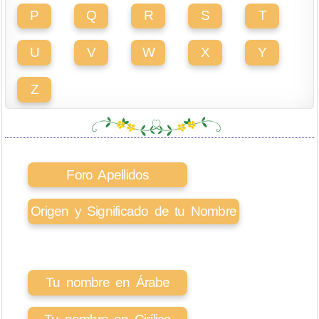
P
Q
R
S
T
U
V
W
X
Y
Z
Foro Apellidos
Origen y Significado de tu Nombre
Tu nombre en Árabe