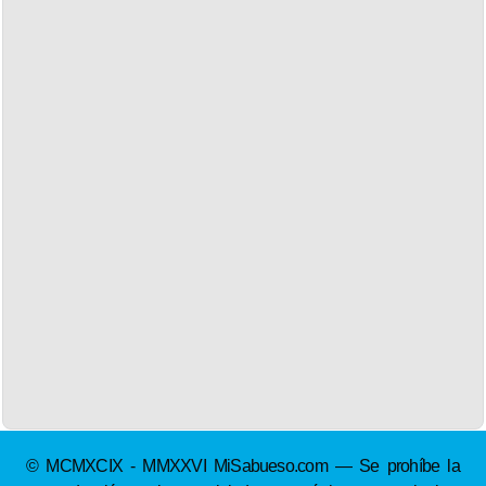
© MCMXCIX - MMXXVI MiSabueso.com — Se prohíbe la