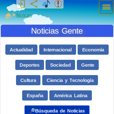
Men
ú
MiSabueso
Noticias
Noticias Gente
Actualidad
Internacional
Economía
Deportes
Sociedad
Gente
Cultura
Ciencia y Tecnología
España
América Latina
🔎Búsqueda de Noticias