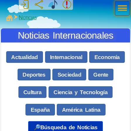
Men
ú
MiSabueso
Noticias
Noticias Internacionales
Actualidad
Internacional
Economía
Deportes
Sociedad
Gente
Cultura
Ciencia y Tecnología
España
América Latina
🔎Búsqueda de Noticias