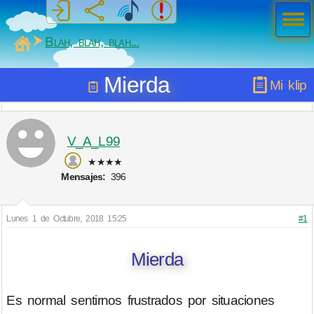
Men
ú
MiSabueso
Blah, blah, blah...
Mierda
Mi klip
V_A_L99
★★★★
Mensajes:
396
Lunes 1 de Octubre, 2018 15:25
#1
Mierda
Es normal sentirnos frustrados por situaciones