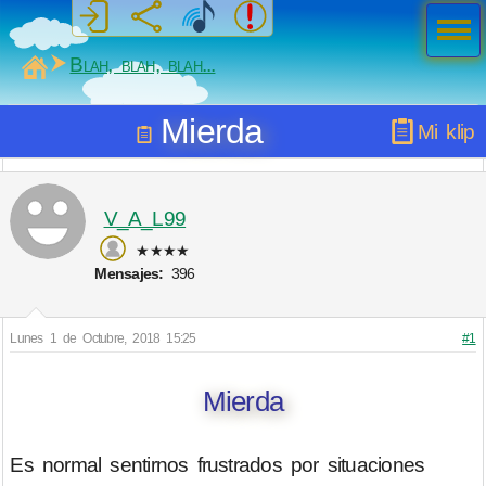
Men
ú
MiSabueso
Blah, blah, blah...
Mierda
Mi klip
V_A_L99
★★★★
Mensajes:
396
Lunes 1 de Octubre, 2018 15:25
#1
Mierda
Es normal sentirnos frustrados por situaciones