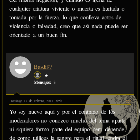
cualquier criatura viviente o muerta es hurtada o
tomada por la fuerza, lo que conlleva actos de
violencia o falsedad, creo que asì nada puede ser
orientado a un buen fin.
Basdi97
★
Mensajes:
8
Domingo 17 de Febrero, 2013 05:58
#20
Yo soy nuevo aqui y por el contrario de los
moderadores no conozco mucho del tema aparte
ni siquiera formo parte del equipo pero depende
de como utilices la sangre para el ritual tendra el