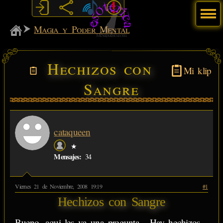
Menú
MiSabueso
Magia y Poder Mental
Hechizos con
Mi klip
Sangre
cataqueen
★
Mensajes:
34
Viernes 21 de Noviembre, 2008 19:19
#1
Hechizos con Sangre
Bueno, aqui les va una pregunta... Hay hechizos