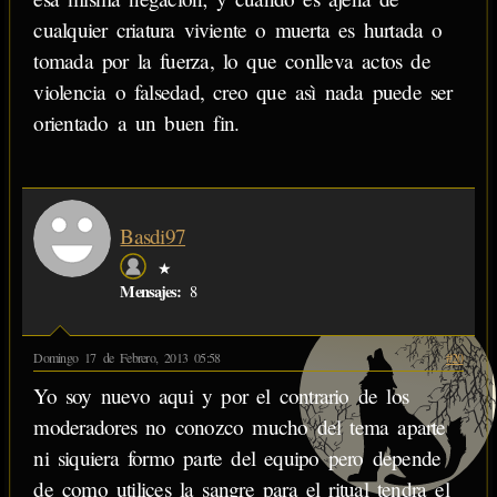
cualquier criatura viviente o muerta es hurtada o
tomada por la fuerza, lo que conlleva actos de
violencia o falsedad, creo que asì nada puede ser
orientado a un buen fin.
Basdi97
★
Mensajes:
8
Domingo 17 de Febrero, 2013 05:58
#20
Yo soy nuevo aqui y por el contrario de los
moderadores no conozco mucho del tema aparte
ni siquiera formo parte del equipo pero depende
de como utilices la sangre para el ritual tendra el