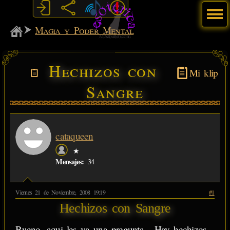
Menú
MiSabueso
Magia y Poder Mental
Hechizos con
Mi klip
Sangre
cataqueen
★
Mensajes:
34
Viernes 21 de Noviembre, 2008 19:19
#1
Hechizos con Sangre
Bueno, aqui les va una pregunta... Hay hechizos