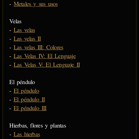
-
Metales y sus usos
Velas
-
Las velas
-
Las velas II
-
Las velas III: Colores
-
Las Velas IV: El Lenguaje
-
Las Velas V: El Lenguaje II
El péndulo
-
El péndulo
-
El péndulo II
-
El péndulo III
Hierbas, flores y plantas
-
Las hierbas