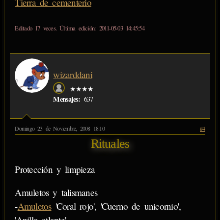
Tierra de cementerio
Editado 17 veces. Última edición: 2011-05-03 14:45:54
wizarddani
★★★★
Mensajes:
637
Domingo 23 de Noviembre, 2008 18:10
#4
Rituales
Protección y limpieza
Amuletos y talismanes
-
Amuletos
'Coral rojo', 'Cuerno de unicornio',
'Anillo atlante'