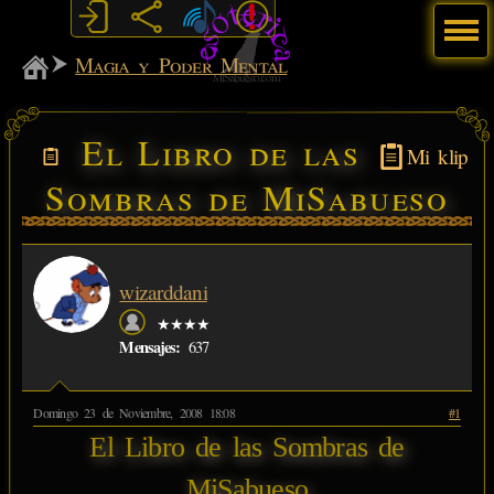
Menú
MiSabueso
Magia y Poder Mental
El Libro de las
Mi klip
Sombras de MiSabueso
wizarddani
★★★★
Mensajes:
637
Domingo 23 de Noviembre, 2008 18:08
#1
El Libro de las Sombras de
MiSabueso