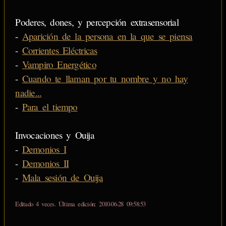
Poderes, dones, y percepción extrasensorial
-
Aparición de la persona en la que se piensa
-
Corrientes Eléctricas
-
Vampiro Energético
-
Cuando te llaman por tu nombre y no hay
nadie...
-
Para el tiempo
Invocaciones y Ouija
-
Demonios I
-
Demonios II
-
Mala sesión de Ouija
Editado 4 veces. Última edición: 2010-06-28 09:58:53