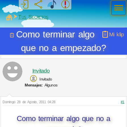
Men
ú
MiSabueso
Tus Secretos
Como terminar algo
Mi klip
que no a empezado?
Invitado
Invitado
Mensajes:
Algunos
Domingo 28 de Agosto, 2011 04:28
#1
Como terminar algo que no a