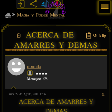
Menú
MiSabueso
Magia y Poder Mental
ACERCA DE
Mi klip
AMARRES Y DEMAS
normila
★★★★
Mensajes:
678
Lunes 29 de Agosto, 2011 17:36
#1
ACERCA DE AMARRES Y
DEMAS