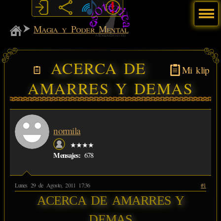
Menú
MiSabueso
Magia y Poder Mental
ACERCA DE
Mi klip
AMARRES Y DEMAS
normila
★★★★
Mensajes:
678
Lunes 29 de Agosto, 2011 17:36
#1
ACERCA DE AMARRES Y
DEMAS