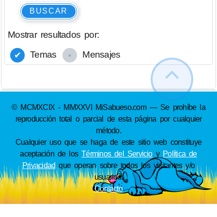
BUSCAR
Mostrar resultados por:
Temas
Mensajes
© MCMXCIX - MMXXVI MiSabueso.com — Se prohíbe la
reproducción total o parcial de esta página por cualquier
método.
Cualquier uso que se haga de este sitio web constituye
aceptación de los
Términos del Servicio
y
Política de
Privacidad
que operan sobre todos los visitantes y/o
usuarios.
Contacto