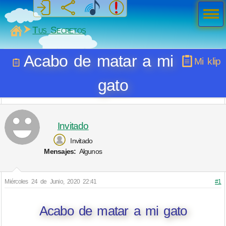
Men
ú
MiSabueso
Tus Secretos
Acabo de matar a mi
Mi klip
gato
Invitado
Invitado
Mensajes:
Algunos
Miércoles 24 de Junio, 2020 22:41
#1
Acabo de matar a mi gato