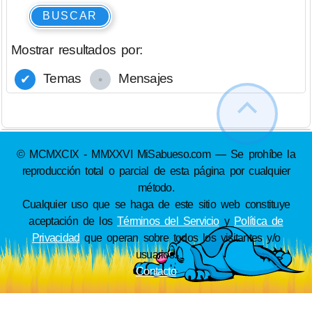
BUSCAR
Mostrar resultados por:
Temas
Mensajes
© MCMXCIX - MMXXVI MiSabueso.com — Se prohíbe la
reproducción total o parcial de esta página por cualquier
método.
Cualquier uso que se haga de este sitio web constituye
aceptación de los
Términos del Servicio
y
Política de
Privacidad
que operan sobre todos los visitantes y/o
usuarios.
Contacto