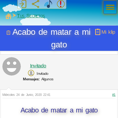
Men
ú
MiSabueso
Tus Secretos
Acabo de matar a mi
Mi klip
gato
Invitado
Invitado
Mensajes:
Algunos
Miércoles 24 de Junio, 2020 22:41
#1
Acabo de matar a mi gato