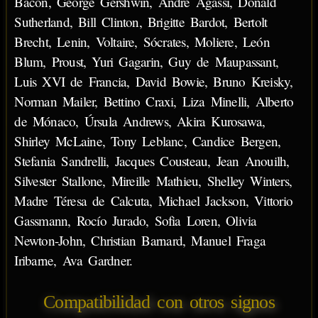
Bacon, George Gershwin, Andre Agassi, Donald
Sutherland, Bill Clinton, Brigitte Bardot, Bertolt
Brecht, Lenin, Voltaire, Sócrates, Moliere, León
Blum, Proust, Yuri Gagarin, Guy de Maupassant,
Luis XVI de Francia, David Bowie, Bruno Kreisky,
Norman Mailer, Bettino Craxi, Liza Minelli, Alberto
de Mónaco, Úrsula Andrews, Akira Kurosawa,
Shirley McLaine, Tony Leblanc, Candice Bergen,
Stefania Sandrelli, Jacques Cousteau, Jean Anouilh,
Silvester Stallone, Mireille Mathieu, Shelley Winters,
Madre Téresa de Calcuta, Michael Jackson, Vittorio
Gassmann, Rocío Jurado, Sofia Loren, Olivia
Newton-John, Christian Barnard, Manuel Fraga
Iribarne, Ava Gardner.
Compatibilidad con otros signos