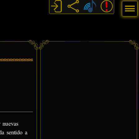
Menú
r nuevas
da sentido a