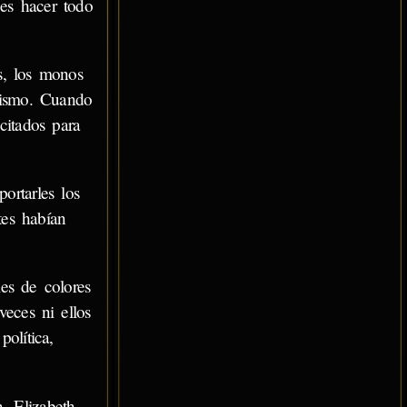
es hacer todo
s, los monos
tismo. Cuando
citados para
ortarles los
tes habían
les de colores
eces ni ellos
olítica,
 Elizabeth