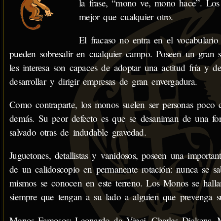
la frase, “mono ve, mono hace”. Los
mejor que cualquier otro.
El fracaso no entra en el vocabulario
pueden sobresalir en cualquier campo. Poseen un gran 
les interesa son capaces de adoptar una actitud fría y 
desarrollar y dirigir empresas de gran envergadura.
Como contraparte, los monos suelen ser personas poco c
demás. Su peor defecto es que se desaniman de una form
salvado otras de indudable gravedad.
Juguetones, detallistas y vanidosos, poseen una importan
de un calidoscopio en permanente rotación: nunca se sa
mismos se conocen en este terreno. Los Monos se hallan do
siempre que tengan a su lado a alguien que prevenga su
Monos Famosos: Leonardo da Vinci, Charles Dickens, 