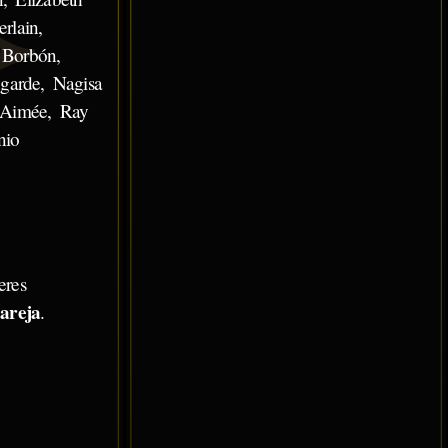
rlain,
 Borbón,
garde, Nagisa
 Aimée, Ray
nio
eres
areja
.