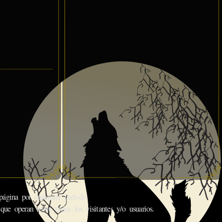
gina por cualquier método.
que operan sobre todos los visitantes y/o usuarios.