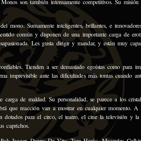
 Monos son también intensamente competitivos. Su misión 
 del mono. Sumamente inteligentes, brillantes, e innovadore
sentido común y disponen de una importante carga de ero
desapasionada. Les gusta dirigir y mandar, y están muy capa
onfiables. Tienden a ser demasiado egoístas como para imp
a imprevisible ante las dificultades más tontas cuando an
te carga de maldad. Su personalidad, se parece a los crista
brá que reacción van a mostrar en cualquier momento. A v
tados para el circo, el teatro, el cine la televisión y la p
s caprichos.
Mick Jagger, Danny De Vito, Tom Hanks, Macauley Culkin,