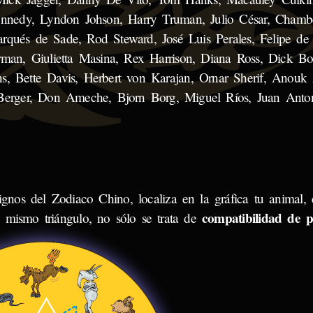
ennedy, Lyndon Johson, Harry Truman, Julio César, Chambe
qués de Sade, Rod Steward, José Luis Perales, Felipe de
rman, Giulietta Masina, Rex Harrison, Diana Ross, Dick Bo
s, Bette Davis, Herbert von Karajan, Ornar Sherif, Anouk
 Berger, Don Ameche, Bjorn Borg, Miguel Ríos, Juan Anto
ignos del Zodiaco Chino, localiza en la gráfica tu animal, 
compatibilidad de p
 mismo triángulo, no sólo se trata de