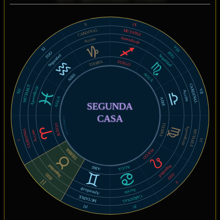
IX
X
CARDINAL
MUTABLE
Aprendizaje
Acción
VIII
XI
FIJO
FIJO
Seguridad
Seguridad
TIERRA
FUEGO
AGUA
AIRE
CARDINAL
MUTABLE
Aprendizaje
XII
VII
Acción
AGUA
AIRE
SEGUNDA
CASA
© MiSabueso.com
TIERRA
FUEGO
Aprendizaje
CARDINAL
MUTABLE
Acción
VI
I
TIERRA
FUEGO
Seguridad
Seguridad
AGUA
AIRE
FIJO
FIJO
II
V
Aprendizaje
Acción
CARDINAL
MUTABLE
IV
III