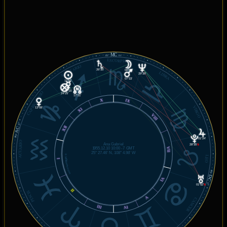
MC
18°
01'
ESCORPIÓN
SAGITARIO
26°35'
08°39'
LIBRA
29°39'
07°33'
17°51'
21°15'
CAPRICORNIO
24°25'
17°21'
X
IX
VIRGO
13°08'
XI
VIII
37'
XII
AC
03°
01°24'
ACUARIO
Ana Gabriel
28°35'
℞
VII
1955.12.10 10:00 -7 GMT
25° 27.46' N, 108° 4.98' W
© MiSabueso.com
LEO
I
03°
DC
VI
37'
01°52'
℞
II
PISCIS
V
CÁNCER
III
IV