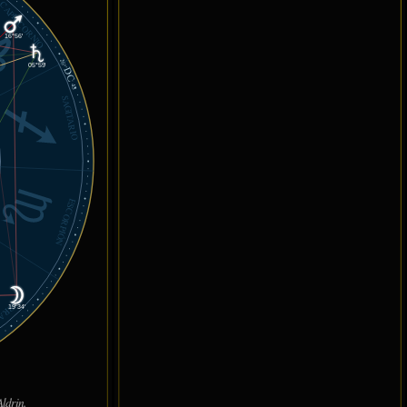
CAPRICORNIO
16°56'
26°
05°59'
DC
43'
SAGITARIO
ESCORPIÓN
LIBRA
19°34'
ldrin.