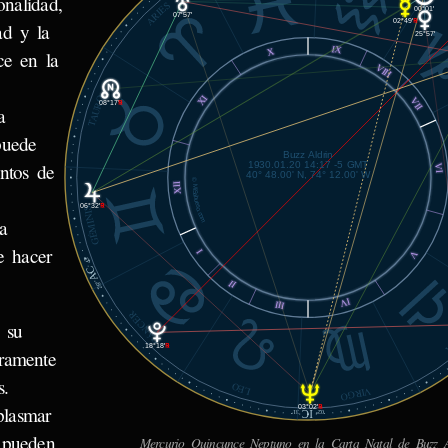
onalidad,
ARIES
00°01'
07°57'
02°49'
℞
ad y la
25°57'
IX
X
ce en la
VIII
XI
TAURO
VII
08°17'
℞
a
puede
Buzz Aldrin
1930.01.20 14:17 -5 GMT
ntos de
VI
40° 48.00' N, 74° 12.00' W
© MiSabueso.com
XII
06°32'
℞
GÉMINIS
a
e hacer
I
V
43'
AC
II
26°
IV
III
CÁNCER
 su
18°18'
℞
aramente
s.
LEO
VIRGO
plasmar
03°02'
℞
IC
31'
02°
 pueden
Mercurio Quincunce Neptuno en la Carta Natal de Buzz A