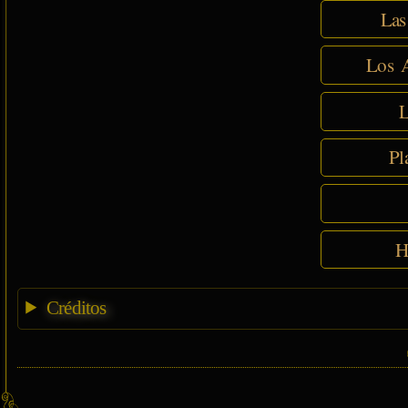
Las
Los A
L
Pl
H
Créditos