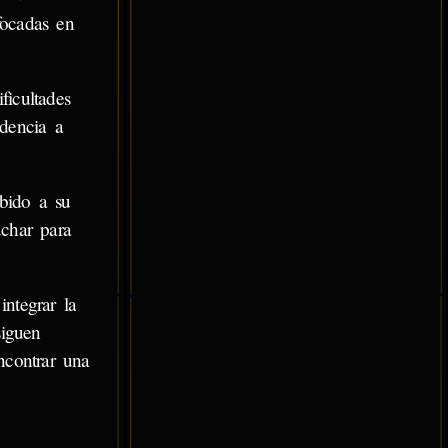
focadas en
ficultades
ndencia a
ebido a su
uchar para
ntegrar la
siguen
ncontrar una