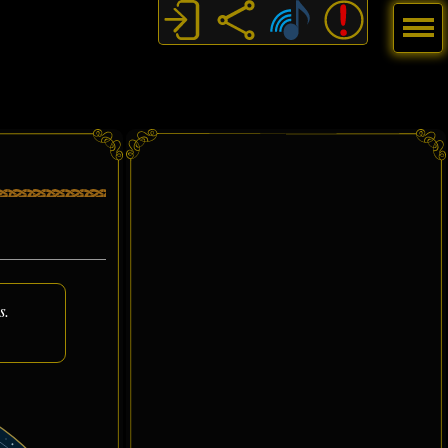
Menú
s.