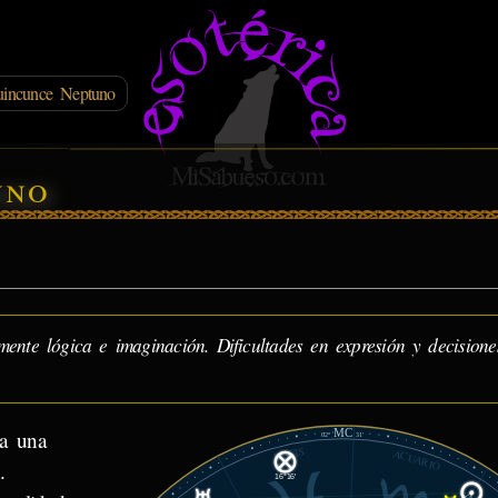
uincunce Neptuno
uno
nte lógica e imaginación. Dificultades en expresión y decisione
MC
ca una
02°
31'
PISCIS
ACUARIO
.
16°16'