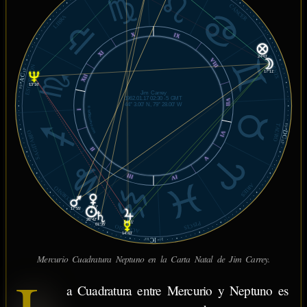
CÁNCER
LIBRA
X
IX
XI
24°43'
GÉMINIS
VIII
ESCORPIÓN
12'
17°11'
AC
XII
13°16'
15°
Jim Carrey
1962.01.17 02:30 -5 GMT
VII
44° 3.00' N, 79° 28.00' W
© MiSabueso.com
I
TAURO
15°
DC
SAGITARIO
VI
12'
II
V
III
IV
ARIES
CAPRICORNIO
24°17'
17°55'
26°42'
14°11'
PISCIS
01°35'
ACUARIO
14°43'
IC
03'
27°
Mercurio Cuadratura Neptuno en la Carta Natal de Jim Carrey.
a Cuadratura entre Mercurio y Neptuno es