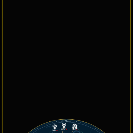
MC
27°
03'
LEO
VIRGO
29°46'
℞
18°09'
℞
09°48'
℞